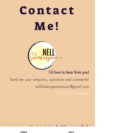
Contact
Me!
I'd love to hear from you!
Send me your enquiries, questions and comments!
nellshakespearemusic@gmail.com
0034 727794860
Yo también
hablo español.